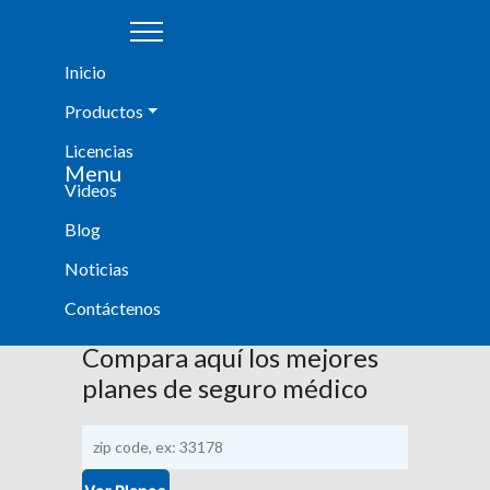
|
|
Inicio
Productos
Licencias
Agent Login
Menu
Videos
Blog
Noticias
Noticias
¡Entérate de todo lo que tenemos para ti!
Contáctenos
Compara aquí los mejores
planes de seguro médico