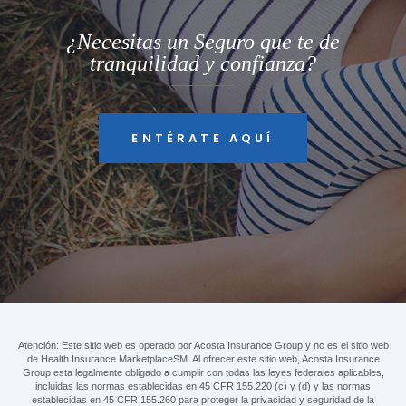
¿Necesitas un Seguro que te de
tranquilidad y confianza?
ENTÉRATE AQUÍ
Atención: Este sitio web es operado por Acosta Insurance Group y no es el sitio web
de Health Insurance MarketplaceSM. Al ofrecer este sitio web, Acosta Insurance
Group esta legalmente obligado a cumplir con todas las leyes federales aplicables,
incluidas las normas establecidas en 45 CFR 155.220 (c) y (d) y las normas
establecidas en 45 CFR 155.260 para proteger la privacidad y seguridad de la