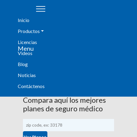
|
|
Inicio
Productos
Licencias
Agent Login
Menu
Videos
Blog
Noticias
Noticias
¡Entérate de todo lo que tenemos para ti!
Contáctenos
Compara aquí los mejores
planes de seguro médico