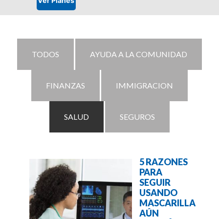
TODOS
AYUDA A LA COMUNIDAD
FINANZAS
IMMIGRACION
SALUD
SEGUROS
5 RAZONES
PARA
SEGUIR
USANDO
MASCARILLA
AÚN