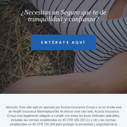
¿Necesitas un Seguro que te de
tranquilidad y confianza?
ENTÉRATE AQUÍ
Atención: Este sitio web es operado por Acosta Insurance Group y no es el sitio web
de Health Insurance MarketplaceSM. Al ofrecer este sitio web, Acosta Insurance
Group esta legalmente obligado a cumplir con todas las leyes federales aplicables,
incluidas las normas establecidas en 45 CFR 155.220 (c) y (d) y las normas
establecidas en 45 CFR 155.260 para proteger la privacidad y seguridad de la