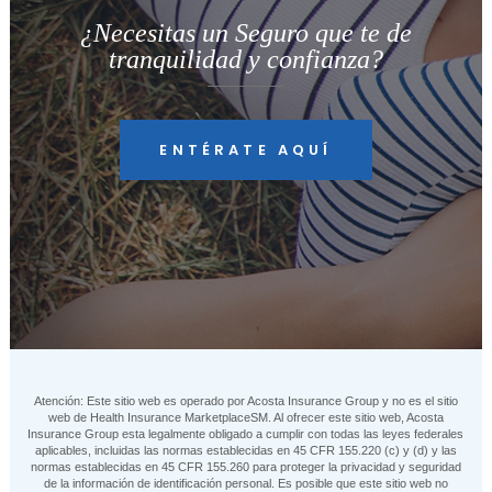
¿Necesitas un Seguro que te de
tranquilidad y confianza?
ENTÉRATE AQUÍ
Atención: Este sitio web es operado por Acosta Insurance Group y no es el sitio
web de Health Insurance MarketplaceSM. Al ofrecer este sitio web, Acosta
Insurance Group esta legalmente obligado a cumplir con todas las leyes federales
aplicables, incluidas las normas establecidas en 45 CFR 155.220 (c) y (d) y las
normas establecidas en 45 CFR 155.260 para proteger la privacidad y seguridad
de la información de identificación personal. Es posible que este sitio web no